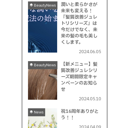
潤いと柔らかさが
BeautyNews
未来も変える！
『髪質改善ジュレ
トリシリーズ』は
今だけでなく、未
来の髪の毛も美し
くします。
2024.06.05
【新メニュー】髪
BeautyNews
質改善ジュレシリ
ーズ期間限定キャ
ンペーンのお知ら
せ
2024.05.10
祝16周年ありがと
News
う！！
2024.04.09