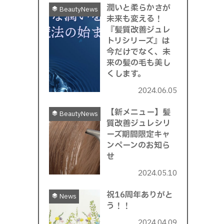
潤いと柔らかさが
BeautyNews
未来も変える！
『髪質改善ジュレ
トリシリーズ』は
今だけでなく、未
来の髪の毛も美し
くします。
2024.06.05
【新メニュー】髪
BeautyNews
質改善ジュレシリ
ーズ期間限定キャ
ンペーンのお知ら
せ
2024.05.10
祝16周年ありがと
News
う！！
2024.04.09