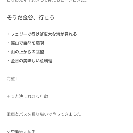
とりあえず早起きしてみたらピーンときた。
そうだ金谷、行こう
・フェリーで行けば広大な海が見れる
・鋸山で自然を満喫
・山の上からの眺望
・金谷の美味しい魚料理
完璧！
そうと決まれば即行動
電車とバスを乗り継いでやってきました
久里浜港にある